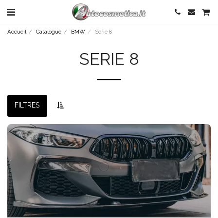
Accueil
Catalogue
BMW
Serie 8
SERIE 8
FILTRES