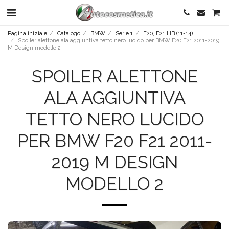
Pagina iniziale
Catalogo
BMW
Serie 1
F20, F21 HB (11-14)
Spoiler alettone ala aggiuntiva tetto nero lucido per BMW F20 F21 2011-2019
M Design modello 2
SPOILER ALETTONE
ALA AGGIUNTIVA
TETTO NERO LUCIDO
PER BMW F20 F21 2011-
2019 M DESIGN
MODELLO 2