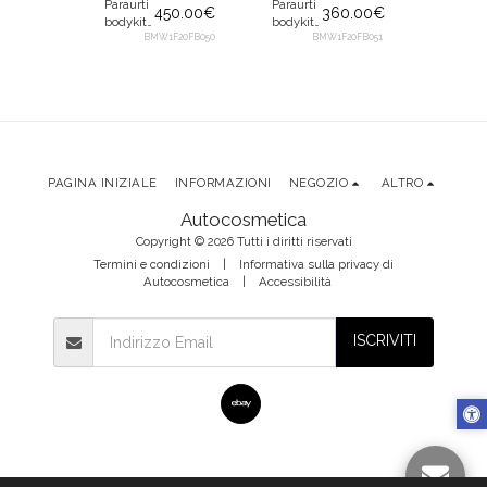
Paraurti
Paraurti
Minigon
450.00
€
360.00
€
bodykit
bodykit
laterali 
anteriore
BMW1F20FB050
anteriore
BMW1F20FB051
Tech
199.00
€
M look
M look
design
Design
per
look
W1ERSSMT
per
BMW
sportivo
BMW
Serie 1
per BM
Serie 1
F20 F21
Serie 1 
F20 F21
2011-
F21 2011
2011-
2015
2018 5
2015
porte
PAGINA INIZIALE
INFORMAZIONI
NEGOZIO
ALTRO
Autocosmetica
Copyright © 2026 Tutti i diritti riservati
Termini e condizioni
|
Informativa sulla privacy di
Autocosmetica
|
Accessibilità
ISCRIVITI