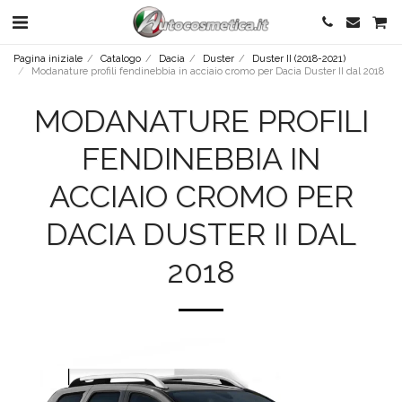
Pagina iniziale
Catalogo
Dacia
Duster
Duster II (2018-2021)
Modanature profili fendinebbia in acciaio cromo per Dacia Duster II dal 2018
MODANATURE PROFILI
FENDINEBBIA IN
ACCIAIO CROMO PER
DACIA DUSTER II DAL
2018