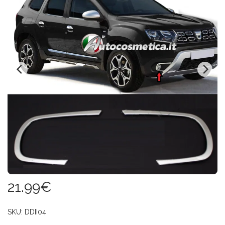
21.99
€
SKU:
DDII04