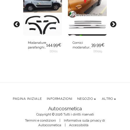
Modanature
Cornici
Modana
144.99
€
39.99
€
parafanghi
modanature
in abs n
archi
DDII01
finestrini
DDI009
lucido
a
52.99
€
passaruota
inferiori
protezi
in plastica
raschiavetri
vetro
DDII002
per Dacia
acciaio per
posterio
Duster II dal
Dacia
per Daci
2018 8 pz
Duster II dal
Duster II
2018
2018
al
PAGINA INIZIALE
INFORMAZIONI
NEGOZIO
ALTRO
Autocosmetica
Copyright © 2026 Tutti i diritti riservati
Termini e condizioni
|
Informativa sulla privacy di
Autocosmetica
|
Accessibilità