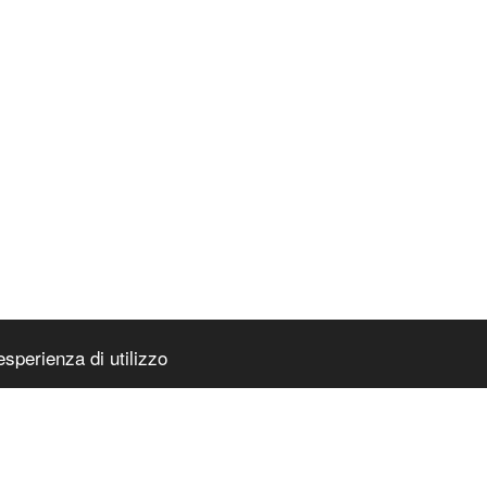
esperienza di utilizzo
PAGINA IN
ocosmetica
|
Accessibilità