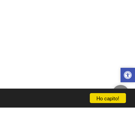
Ho capito!
IZIALE
INFORMAZIONI
NEGOZIO
CONTATTI
ISCRIVITI