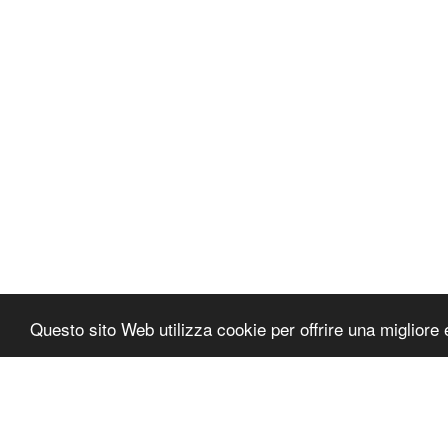
Questo sito Web utilizza cookie per offrire una migliore 
Autocosmetica
Copyright © 2026 Tutti i diritti riservati
Termini e condizioni
|
Informativa sulla privacy di Aut