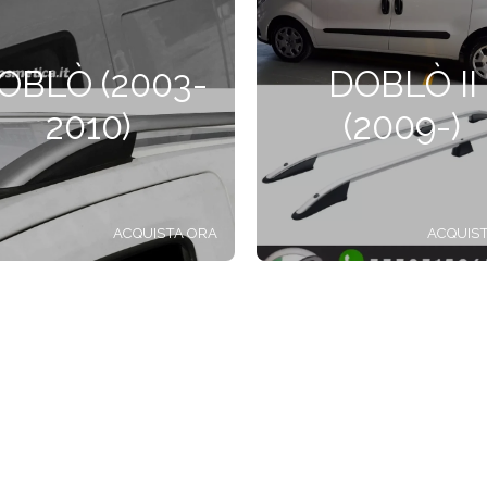
OBLÒ (2003-
DOBLÒ II
2010)
(2009-)
ACQUISTA ORA
ACQUIS