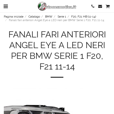
Pagina iniziale
Catalogo
BMW
Serie 1
F20, F21 HB (11-14)
Fanali fari anteriori Angel Eye a LED neri per BMW Serie 1 F20, F21 11-14
FANALI FARI ANTERIORI
ANGEL EYE A LED NERI
PER BMW SERIE 1 F20,
F21 11-14