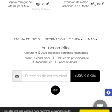
Coppia minigonne
Extensión de alerón
190.00
€
165.00
€
laterali per BMW
adicional en el techo
Serie 1 F40 118d 120d
BMWF40SSBS-02
para BMW Serie 1 F40
128ti modelli dal 2019
a partir de 2019
PÁGINA DE INICIO
INFORMACIÓN
TIENDA
MÁS
Autocosmética
Copyright © 2026 Todos los derechos reservados
Termini e condizioni
|
Política de privacidad de
Autocosmética
|
Accesibilidad
SUSCRIBIRSE
Este sitio web usa cookies para optimizar la experiencia del