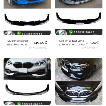
Divisor de alerón
Spoiler splitter lama
140.00
€
135.00
€
delantero negro
anteriore nero lucido
brillante para BMW
BMWF40FSBSMS2
per BMW Serie 1 F40
BMWF40FSBSMS
Serie 1 F40 con
con pacchetto M
alerones laterales
Compatibilidad: Para
BMW Serie 1 F40
(modelos a partir de
09/2019) Color: Negro
brillante Material:
ABS de alta calidad
Contenido de la caja:
1 x Divisor de alerón
delantero negro
brillante para BMW
Serie 1 F40 con
alerones laterales