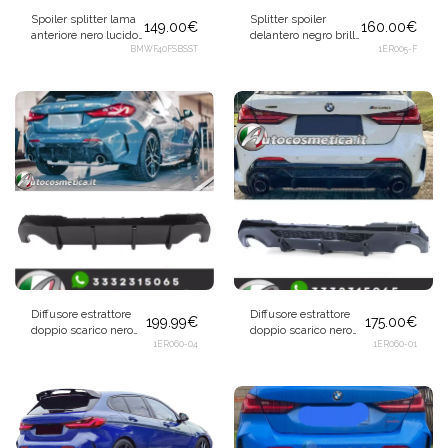
Spoiler splitter lama
Splitter spoiler
149.00
€
160.00
€
anteriore nero lucido
delantero negro brillo
per BMW Serie 1 F40
BMWF40FSBSST
para BMW Serie 1
1ER005-F
senza pacchetto M
F40 2019+
Diffusore estrattore
Diffusore estrattore
199.99
€
175.00
€
doppio scarico nero
doppio scarico nero
lucido per BMW Serie
1ER060-04
lucido per BMW Serie
1ER060-01
1 F40 2019+
1 F40 2019+ 118d 120d
128ti