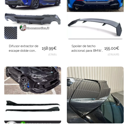
Difusor extractor de
Spoiler de techo
158.99
€
155.00
€
escape doble con
adicional para BMW
apariencia de carbono
1ER061
Serie 1 F40 a partir de
1ER070RS
para BMW Serie 1 F40
2019
2019 118d 120d 128ti