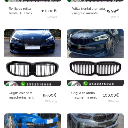
Rejilla de rejilla
Rejilla frontal cromada
110.00
€
119.99
€
frontal All Black
y negra diamante
Diamond para BMW
F40001B
para BMW F40 M-
F40001A
F40 M-Sport
Sport
Griglia calandra
Griglia calandra
95.00
€
100.00
€
mascherina reni
mascherina reni
radiatore doppia aletta
1ERF40003
radiatore una aletta
1ERF40004
nero lucido per BMW
nero lucido per BMW
Serie 1 F40 2019-
Serie 1 F40 2019-