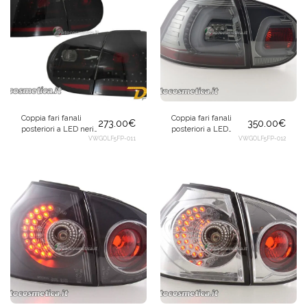
Coppia fari fanali
Coppia fari fanali
273.00
€
350.00
€
posteriori a LED neri
posteriori a LED
con frecce
VWGOLF5FP-011
grigio per
VWGOLF5FP-012
dinamiche per
Volkswagen Golf 5 V
Volkswagen Golf 5 V
2003-2008
2003-2008