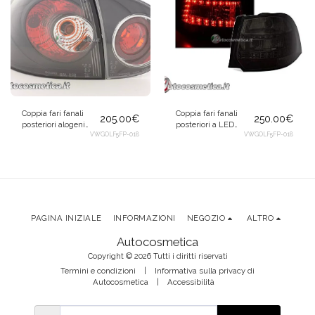
Coppia fari fanali
Coppia fari fanali
205.00
€
250.00
€
posteriori alogeni
posteriori a LED
neri per Volkswagen
VWGOLF5FP-018
fume per VW Golf 5
VWGOLF5FP-018
Golf 5 V 2003-2008
+ Golf 6 Variant
PAGINA INIZIALE
INFORMAZIONI
NEGOZIO
ALTRO
Autocosmetica
Copyright © 2026 Tutti i diritti riservati
Termini e condizioni
|
Informativa sulla privacy di
Autocosmetica
|
Accessibilità