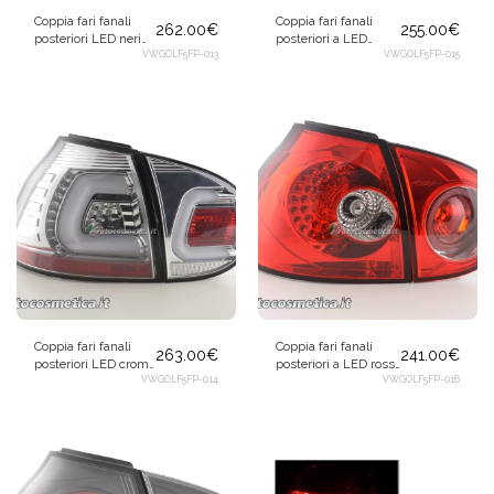
Coppia fari fanali
Coppia fari fanali
262.00
€
255.00
€
posteriori LED neri
posteriori a LED
per Volkswagen Golf
VWGOLF5FP-013
cromo per
VWGOLF5FP-015
5 V 2003-2008
Volkswagen Golf 5 V
2003-2008
Coppia fari fanali
Coppia fari fanali
263.00
€
241.00
€
posteriori LED cromo
posteriori a LED rossi
per Volkswagen Golf
VWGOLF5FP-014
per Volkswagen Golf
VWGOLF5FP-016
5 V 2003-2008
5 V 2003-2008