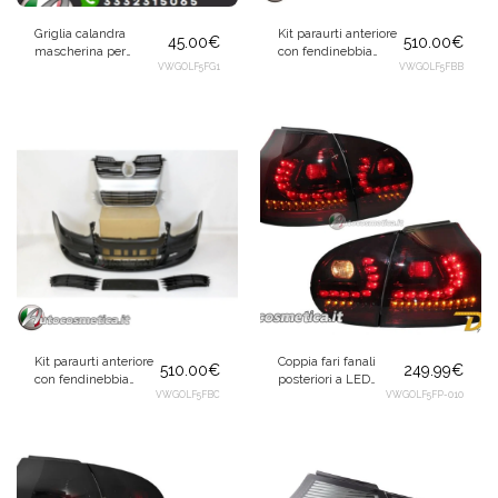
Griglia calandra
Kit paraurti anteriore
45.00
€
510.00
€
mascherina per
con fendinebbia
Volkswagen Golf V 5
VWGOLF5FG1
laterali + griglia nera
VWGOLF5FBB
2003-2009
per Volkswagen Polo
5 2003-2008
Kit paraurti anteriore
Coppia fari fanali
510.00
€
249.99
€
con fendinebbia
posteriori a LED
laterali + griglia
VWGOLF5FBC
rosso con frecce
VWGOLF5FP-010
argento per
dinamiche per
Volkswagen Polo 5
Volkswagen Golf 5 V
2003-2008
2003-2008