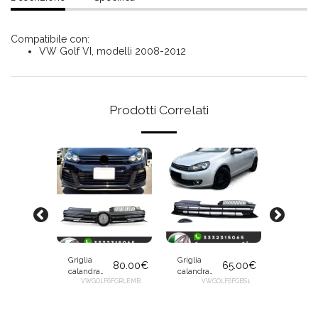
Compatibile con:
VW Golf VI, modelli 2008-2012
Prodotti Correlati
Griglia
Griglia
Griglia
80.00
€
65.00
€
calandra
calandra
calandr
mascherina
VWGOLF6FGRLEMB
mascherina
VWGOLF6FGBS1
mascher
V
70.00
€
nera con
senza logo
senza l
logo R-Line
nera lucida
nera ros
a
OLF6FGRE
look per
per
GTI GTD