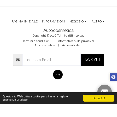
Volkswagen
Volkswagen
look per
Golf VI 6
Golf VI 6
Volksw
2008-2013
2008-2012
Golf VI 6
2008-20
n
PAGINA INIZIALE
INFORMAZIONI
NEGOZIO
ALTRO
Autocosmetica
Copyright © 2026 Tutti i diritti riservati
Termini e condizioni
|
Informativa sulla privacy di
Autocosmetica
|
Accessibilità
ISCRIVITI
Questo sito Web utilizza cookie per offrire una migliore
Ho capito!
esperienza di utilizzo