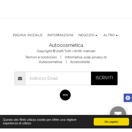
aggiuntiva
laterali per
laterali 
tetto per
Opel Corsa
Opel Co
Opel Corsa
E 2014-
E 2014-
E 2014-
2019 3
2019 5
2019 5
porte
porte
porte
PAGINA INIZIALE
INFORMAZIONI
NEGOZIO
ALTRO
Autocosmetica
Copyright © 2026 Tutti i diritti riservati
Termini e condizioni
|
Informativa sulla privacy di
Autocosmetica
|
Accessibilità
ISCRIVITI
Questo sito Web utilizza cookie per offrire una migliore
Ho capito!
esperienza di utilizzo