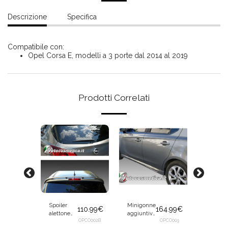
Descrizione
Specifica
Compatibile con:
Opel Corsa E, modelli a 3 porte dal 2014 al 2019
Prodotti Correlati
Spoiler
Minigonne
Minigon
164.99
€
110.99
€
164.99
€
alettone
aggiuntive
aggiunt
OPCO003A
ala
OPCO002B
pedane
OPCO003
pedane