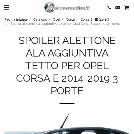
Pagina iniziale
Catalogo
Opel
Corsa
Corsa E HB (14-19)
Spoiler alettone ala aggiuntiva tetto per Opel Corsa E 2014-2019 3 porte
SPOILER ALETTONE
ALA AGGIUNTIVA
TETTO PER OPEL
CORSA E 2014-2019 3
PORTE