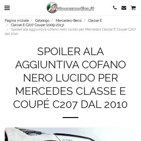
Pagina iniziale
Catalogo
Mercedes-Benz
Classe E
Classe E C207 Coupe (2009-2013)
Spoiler ala aggiuntiva cofano nero lucido per Mercedes Classe E Coupé C207
dal 2010
SPOILER ALA
AGGIUNTIVA COFANO
NERO LUCIDO PER
MERCEDES CLASSE E
COUPÉ C207 DAL 2010