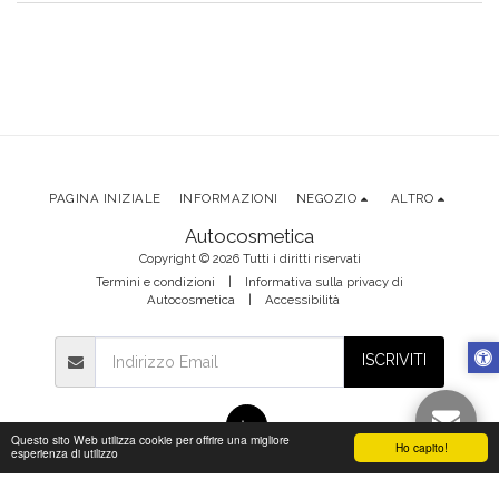
PAGINA INIZIALE
INFORMAZIONI
NEGOZIO
ALTRO
Autocosmetica
Copyright © 2026 Tutti i diritti riservati
Termini e condizioni
|
Informativa sulla privacy di
Autocosmetica
|
Accessibilità
ISCRIVITI
Questo sito Web utilizza cookie per offrire una migliore
Ho capito!
esperienza di utilizzo