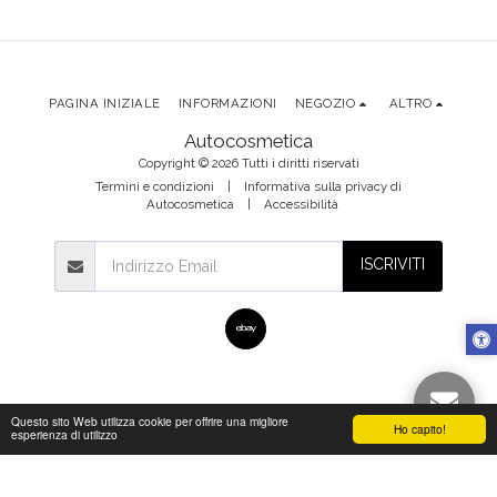
per Range
Range
e argent
i
Rover Sport
Rover
per Ran
e
2005-2013
Sport
Rover Sp
L320
L320 20
2005-
2013
t
2013
PAGINA INIZIALE
INFORMAZIONI
NEGOZIO
ALTRO
Autocosmetica
Copyright © 2026 Tutti i diritti riservati
Termini e condizioni
|
Informativa sulla privacy di
Autocosmetica
|
Accessibilità
ISCRIVITI
Questo sito Web utilizza cookie per offrire una migliore
Ho capito!
esperienza di utilizzo