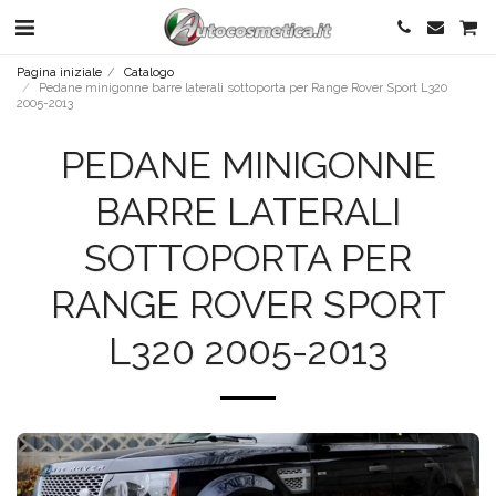
Pagina iniziale
Catalogo
Pedane minigonne barre laterali sottoporta per Range Rover Sport L320
2005-2013
PEDANE MINIGONNE
BARRE LATERALI
SOTTOPORTA PER
RANGE ROVER SPORT
L320 2005-2013