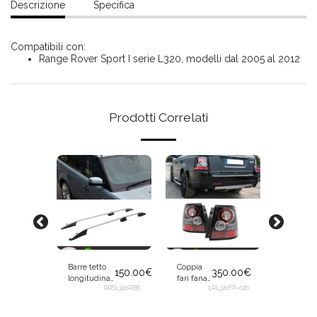
Descrizione
Specifica
Compatibili con:
Range Rover Sport I serie L320, modelli dal 2005 al 2012
Prodotti Correlati
Barre tetto
Coppia
Coppia
150.00
€
350.00
€
longitudinali
fari fanali
pedane
argento
RRSL320RBS
posteriori
LRL320FP-020
minigo
270.00
€
portapacchi
a LED
poggiap
portatutto
per
laterali 
PORBSIL01