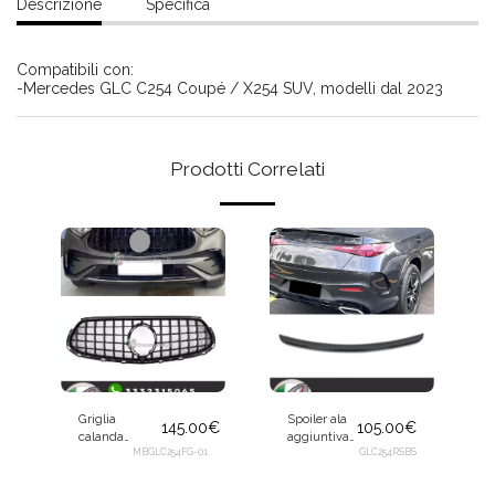
Descrizione
Specifica
Compatibili con:
-Mercedes GLC C254 Coupé / X254 SUV, modelli dal 2023
Prodotti Correlati
Griglia
Spoiler ala
145.00
€
105.00
€
calanda
aggiuntiva
mascherina
MBGLC254FG-01
spoilerino
GLC254RSBS
Panamericana
tetto per
nera per
Mercedes