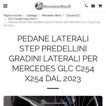
Pagina iniziale
Catalogo
Mercedes-Benz
Classe GLC
GLC Coupé C254 (2022-)
Pedane laterali step predellini gradini laterali per Mercedes GLC C254 X254
dal 2023
PEDANE LATERALI
STEP PREDELLINI
GRADINI LATERALI PER
MERCEDES GLC C254
X254 DAL 2023