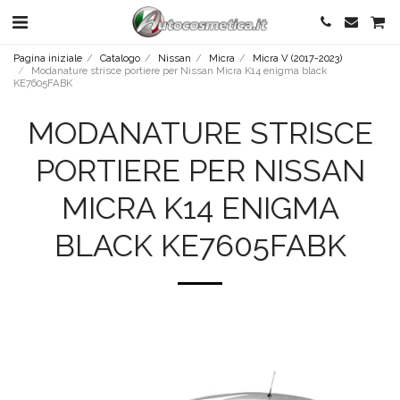
Pagina iniziale
Catalogo
Nissan
Micra
Micra V (2017-2023)
Modanature strisce portiere per Nissan Micra K14 enigma black
KE7605FABK
MODANATURE STRISCE
PORTIERE PER NISSAN
MICRA K14 ENIGMA
BLACK KE7605FABK