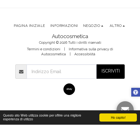
Ford
Fiesta
Mk8 VII
Fiesta
Mk8 VIII
ST-LINE
Mk8 VIII
dal 2017
dal 2017
dal 2017
PAGINA INIZIALE
INFORMAZIONI
NEGOZIO
ALTRO
Autocosmetica
Copyright © 2026 Tutti i diritti riservati
Termini e condizioni
|
Informativa sulla privacy di
Autocosmetica
|
Accessibilità
ISCRIVITI
Questo sito Web utilizza cookie per offrire una migliore
Ho capito!
esperienza di utilizzo