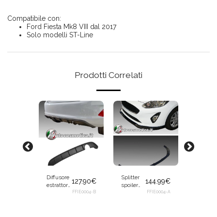
Compatibile con:
Ford Fiesta Mk8 VIII dal 2017
Solo modelli ST-Line
Prodotti Correlati
Diffusore
Splitter
Diffusor
127.90
€
144.99
€
estrattore
spoiler
estratto
sotto
FFIE0004-B
anteriore
FFIE0004-A
sotto
64.99
€
paraurti
nero
paraurti
posteriore
lucido
per Ford
FFIEST04-B
nero per
per Ford
Focus