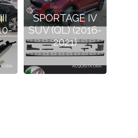
II
SPORTAGE IV
10-
SUV (QL) (2016-
2021)
TA ORA
ACQUISTA ORA