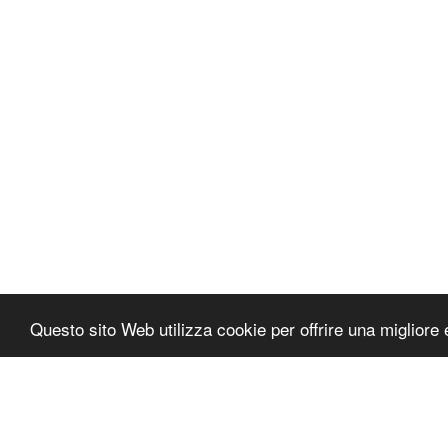
Questo sito Web utilizza cookie per offrire una migliore 
Autocosmetica
Copyright © 2026 Tutti i diritti riservati
Termini e condizioni
|
Informativa sulla privacy di Aut