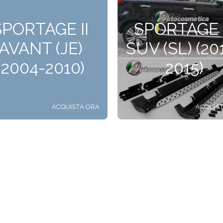
SPORTAGE II
SPORTAGE I
AVANT (JE)
SUV (SL) (20
(2004-2010)
2015)
ACQUISTA ORA
ACQUIS