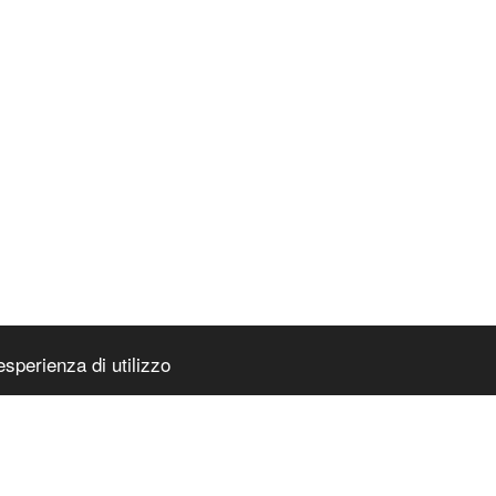
esperienza di utilizzo
PAGINA IN
ocosmetica
|
Accessibilità