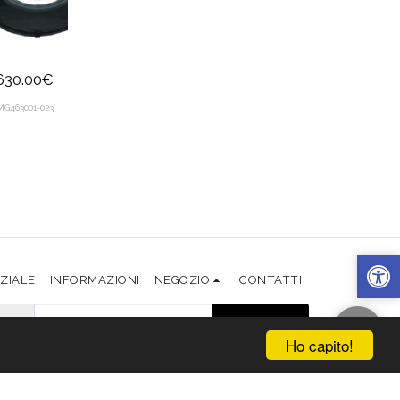
630.00
€
MG463001-023
IZIALE
INFORMAZIONI
NEGOZIO
CONTATTI
ISCRIVITI
Ho capito!