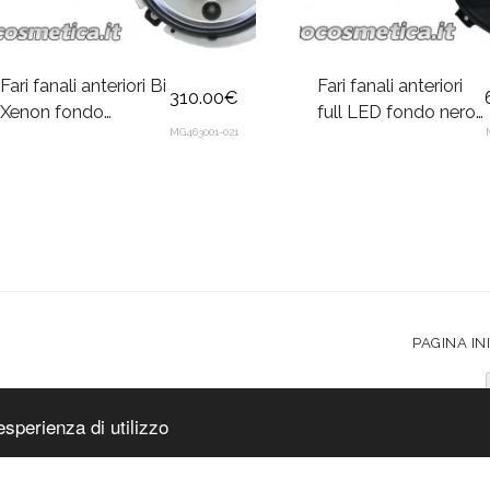
Fari fanali anteriori Bi
Fari fanali anteriori
310.00
€
Xenon fondo
full LED fondo nero
MG463001-021
cromato per
per Mercedes
Mercedes Classe G
Classe G W463
W463 1989-2012
2007-2017
PAGINA IN
ocosmetica
|
Accessibilità
esperienza di utilizzo