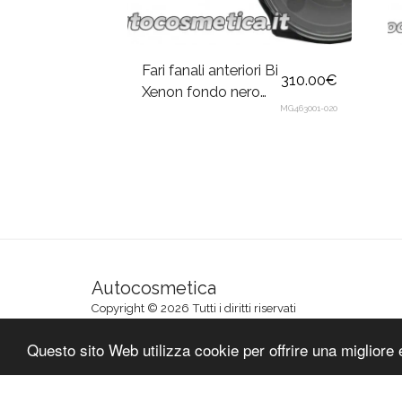
Fari fanali anteriori Bi
310.00
€
Xenon fondo nero
MG463001-020
per Mercedes Classe
G W463 1989-2012
Autocosmetica
Copyright © 2026 Tutti i diritti riservati
Termini e condizioni
|
Informativa sulla privacy di Aut
Questo sito Web utilizza cookie per offrire una migliore 