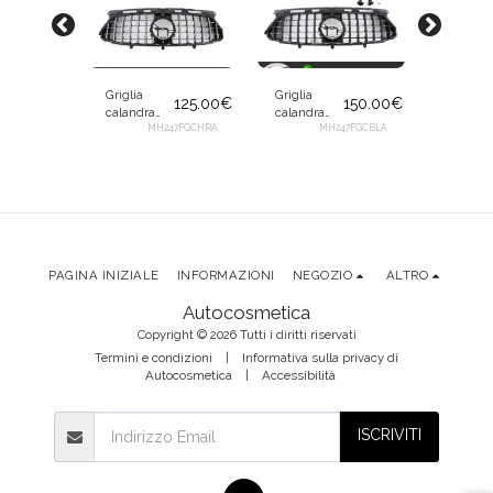
Griglia
Griglia
Griglia
125.00
€
150.00
€
calandra
calandra
calandr
mascherina
MH247FGCHRA
mascherina
MH247FGCBLA
mascher
140.00
€
anteriore
anteriore
anterior
con listelli
con listelli
con liste
a
247FGCHR
cromo per
neri per
cromo p
Mercedes
Mercedes
Merced
Classe GLA
Classe GLA
Classe 
H247 dal
H247 dal
H247 da
2020
2020
2020
A
PAGINA INIZIALE
INFORMAZIONI
NEGOZIO
ALTRO
Autocosmetica
Copyright © 2026 Tutti i diritti riservati
Termini e condizioni
|
Informativa sulla privacy di
Autocosmetica
|
Accessibilità
ISCRIVITI