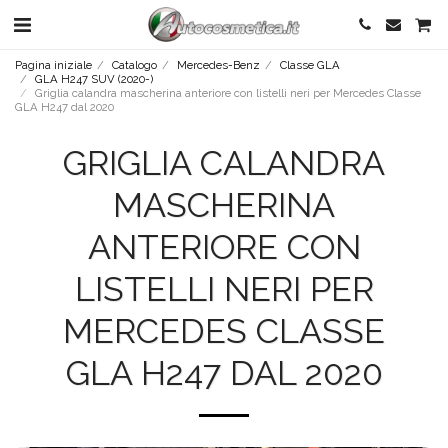
Pagina iniziale
Catalogo
Mercedes-Benz
Classe GLA
GLA H247 SUV (2020-)
Griglia calandra mascherina anteriore con listelli neri per Mercedes Classe
GLA H247 dal 2020
GRIGLIA CALANDRA
MASCHERINA
ANTERIORE CON
LISTELLI NERI PER
MERCEDES CLASSE
GLA H247 DAL 2020