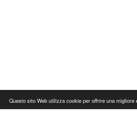
Questo sito Web utilizza cookie per offrire una migliore 
Autocosmetica
Copyright © 2026 Tutti i diritti riservati
Termini e condizioni
|
Informativa sulla privacy di Aut