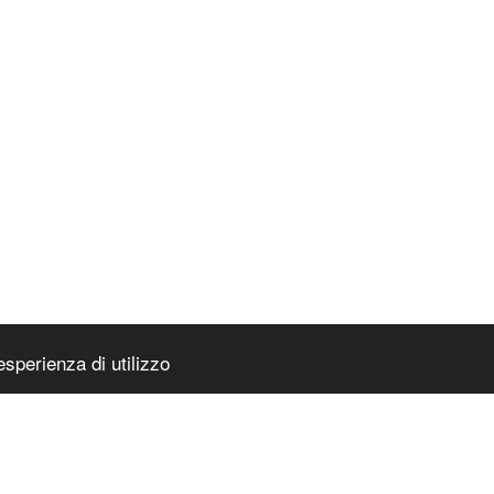
esperienza di utilizzo
PAGINA IN
ocosmetica
|
Accessibilità