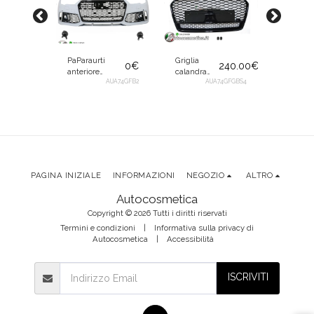
PaParaurti
Griglia
Coppia
0
€
240.00
€
anteriore
calandra
fari fana
completo
AUA74GFB2
mascherina
AUA74GFGBS4
posterio
020.00
€
griglia + cover
a nido
led
fendinebbia
d'ape nera
Tuning
74GFP-010
per Audi A7 4G
per Audi A7
smoke
Facelift 2014-
4G 2014-
rosso pe
2018
2018
Audi A6
C7 11-18
PAGINA INIZIALE
INFORMAZIONI
NEGOZIO
ALTRO
Autocosmetica
Copyright © 2026 Tutti i diritti riservati
Termini e condizioni
|
Informativa sulla privacy di
Autocosmetica
|
Accessibilità
ISCRIVITI