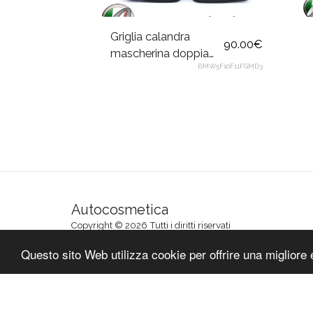
Griglia calandra
90.00
€
mascherina doppia
BMW5F10F11FGMD3
aletta nero per BMW
Serie 5 F10 F11 2010-
2017
Autocosmetica
Copyright © 2026 Tutti i diritti riservati
Termini e condizioni
|
Informativa sulla privacy di Aut
Questo sito Web utilizza cookie per offrire una migliore 