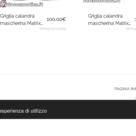
Griglia calandra
Griglia calandra
100.00
€
mascherina Matrix
mascherina Matrix
BMW5F10F11FGMD
BMW5F
Diamond
Diamond nero per
nero/argento per
BMW Serie 5 F10
BMW Serie 5 F10
F11 2010-2017
F11 2010-2017
PAGINA IN
ocosmetica
|
Accessibilità
esperienza di utilizzo