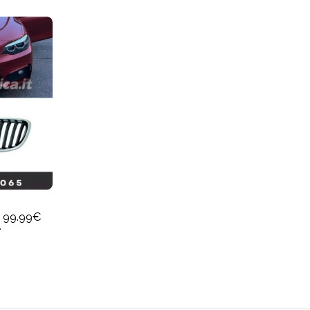
99.99
€