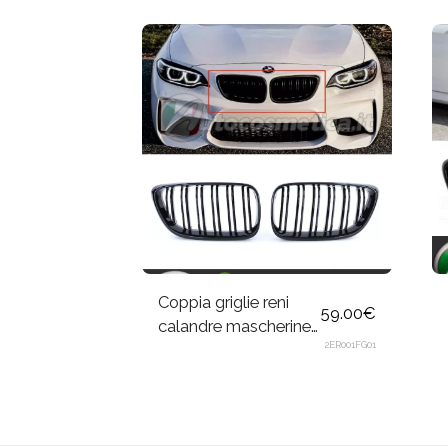
Coppia griglie reni
59.00
€
calandre mascherine
2ER001FG01
doppia aletta nero
lucido per BMW Serie
2 F22, F23 14-16