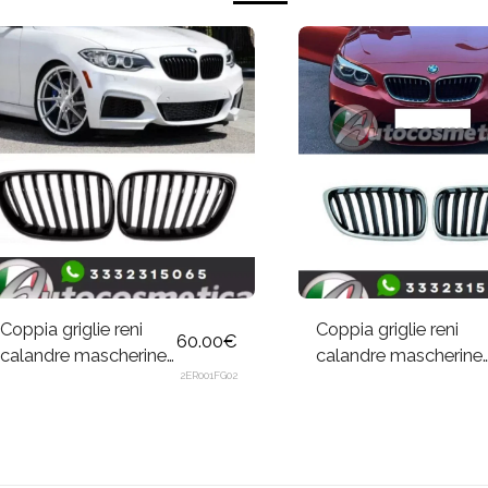
Coppia griglie reni
Coppia griglie reni
60.00
€
calandre mascherine
calandre mascherine
2ER001FG02
una aletta nero lucido
una aletta nero
per BMW Serie 2 F22,
cromo per BMW
F23 14-16
Serie 2 F22, F23 14-
16