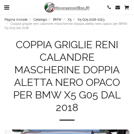
Pagina iniziale
Catalogo
BMW
X5
X5 G05 2018-2023
Coppia griglie reni calandre mascherine doppia aletta nero opaco per BMW
X5 G05 dal 2018
COPPIA GRIGLIE RENI
CALANDRE
MASCHERINE DOPPIA
ALETTA NERO OPACO
PER BMW X5 G05 DAL
2018