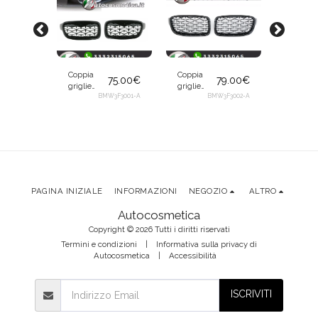
Coppia
Coppia
Coppia
75.00
€
79.00
€
griglie
griglie
griglie
calandre
BMW3F3001-A
calandre
BMW3F3002-A
calandr
65.00
€
reni Matrix
reni
reni
Diamond
Matrix
doppia
W3F3003-A
nere per
Diamond
aletta
BMW
nero e
nere per
Serie 3 F30
cromo per
BMW
F31 2011-
BMW
Serie 3
2019
Serie 3 F30
F30 F31
F31 2011-
2011-20
PAGINA INIZIALE
INFORMAZIONI
NEGOZIO
ALTRO
2019
Autocosmetica
Copyright © 2026 Tutti i diritti riservati
Termini e condizioni
|
Informativa sulla privacy di
Autocosmetica
|
Accessibilità
ISCRIVITI