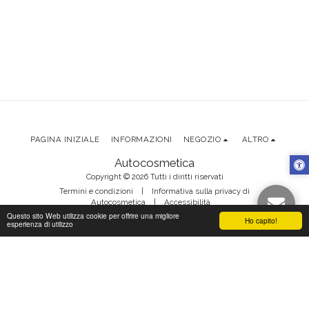
PAGINA INIZIALE
INFORMAZIONI
NEGOZIO
ALTRO
Autocosmetica
Copyright © 2026 Tutti i diritti riservati
Termini e condizioni
|
Informativa sulla privacy di
Autocosmetica
|
Accessibilità
Questo sito Web utilizza cookie per offrire una migliore
Ho capito!
esperienza di utilizzo
ISCRIVITI