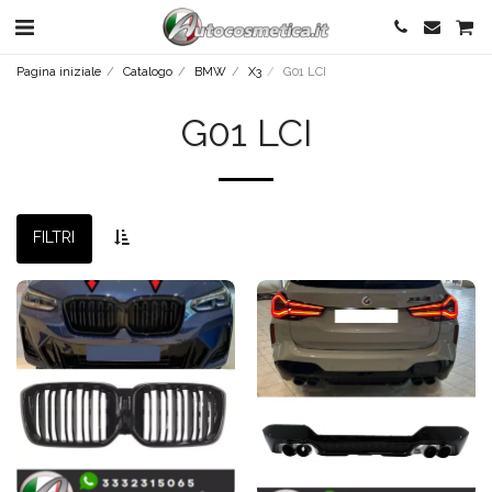
Pagina iniziale
Catalogo
BMW
X3
G01 LCI
G01 LCI
FILTRI