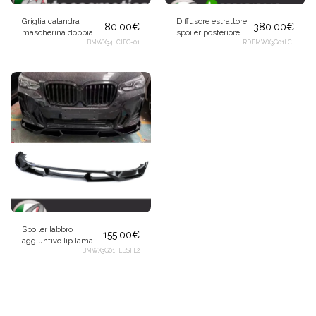
Griglia calandra
Diffusore estrattore
80.00
€
380.00
€
mascherina doppia
spoiler posteriore
aletta per BMW X3
BMWX34LCIFG-01
nero lucido +
RDBMWX3G01LCI
G01 LCI
terminali neri per
BMW X3 G01 LCI
Spoiler labbro
155.00
€
aggiuntivo lip lama
anteriore nero lucido
BMWX3G01FLBSFL2
per BMW X3 G01
2021+