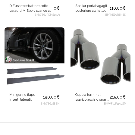
Diffusore estrattore sotto
Spoiler portabagagli
0
€
110.00
€
paraurti M Sport scarico a
posteriore ala tetto
sinistra Carbon Look lucido
BMWE60RDMS1AU3
per BMW Serie 5 E60
BMWE60RSNBS
per BMW E60 E61
Berlina 2003-2010
Minigonne flaps
Coppia terminali
190.00
€
215.00
€
inserti laterali
scarico acciaio cromo
pedane M Sport
BMWE60SSBM
per BMW Serie 5 E60
BMWF10F11AUSP
grezze per BMW
E61 F10 F11
Serie 5 E60 E61