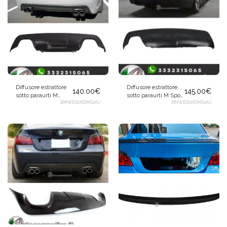
Diffusore estrattore
Diffusore estrattore
140.00
€
145.00
€
sotto paraurti M
sotto paraurti M Sport
Sport scarico destra
BMWE60RDMS2AU
scarico a sinistra per
BMWE60RDMS1AU
sinistra nero opaco
BMW E60 E61
per BMW E60 E61