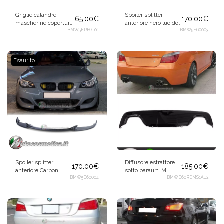
Griglie calandre
Spoiler splitter
65.00
€
170.00
€
mascherine copertura
anteriore nero lucido
radiatore doppia aletta
BMW5ERFG-01
per BMW Serie 5 E60
BMW5E60003
nera lucida per BMW
E61 2007-2009
Serie 5 E60 E61 2003-
2010
Esaurito
Spoiler splitter
Diffusore estrattore
170.00
€
185.00
€
anteriore Carbon
sotto paraurti M
Look lucido per BMW
BMW5E60004
Sport scarico a
BMWE60RDMS1AU2
Serie 5 E60 E61 2007-
sinistra nero lucido
2009
per BMW E60 E61