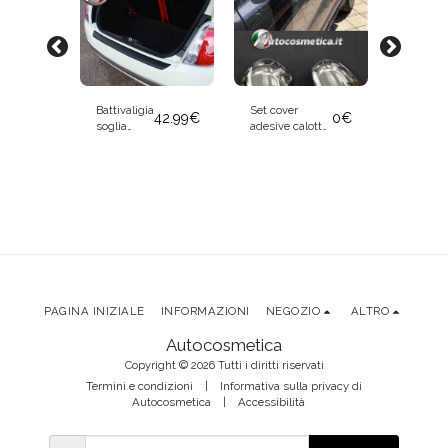
Battivaligia
Set cover
Coppia
42.99
€
0
€
soglia
adesive calotte
fari fana
carico
specchi in
posterio
60.00
€
vano
acciaio cromo
tuning a
posteriore
per Fiat 500X
LED per
F500RLRB
plastica
dal 2014
Fiat 500
nera per
2007-
Fiat 500
2015
2007-2011
PAGINA INIZIALE
INFORMAZIONI
NEGOZIO
ALTRO
Autocosmetica
Copyright © 2026 Tutti i diritti riservati
Termini e condizioni
|
Informativa sulla privacy di
Autocosmetica
|
Accessibilità