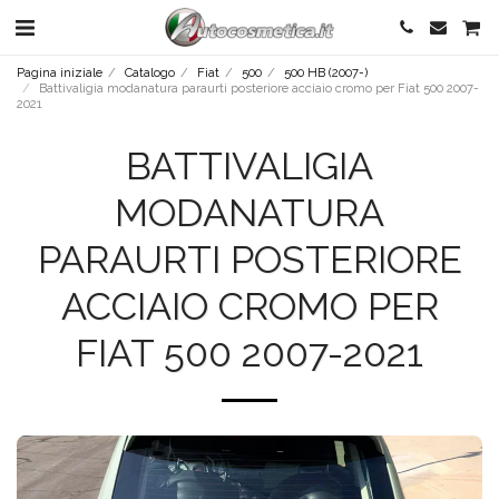
Pagina iniziale
Catalogo
Fiat
500
500 HB (2007-)
Battivaligia modanatura paraurti posteriore acciaio cromo per Fiat 500 2007-
2021
BATTIVALIGIA
MODANATURA
PARAURTI POSTERIORE
ACCIAIO CROMO PER
FIAT 500 2007-2021