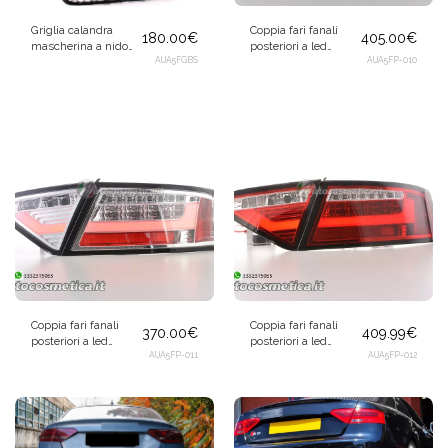
Griglia calandra
Coppia fari fanali
180.00
€
405.00
€
mascherina a nido
posteriori a led
d'ape nera lucida per
AUA5FGBS
Tuning neri per Audi
AUA5FP-010
Audi A5 B8 8T 2007-
A5 8T 2007-2011 full
2011 RS5 S5 Look
led
Coppia fari fanali
Coppia fari fanali
370.00
€
409.99
€
posteriori a led
posteriori a led
Tuning cromo per
AUA5FP-011
Tuning rossi per
AUA5FP-012
Audi A5 8T 2007-
Audi A5 8T 2007-2011
2011 full led
full led