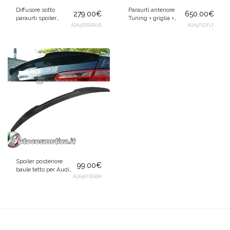
Diffusore sotto
Paraurti anteriore
279.00
€
650.00
€
paraurti spoiler
Tuning + griglia +
Tuning
AUA5RDSBAUS
fendinebbia RS5
AUA5FSGFLF
posteriore+terminali
Design per Audi A5
S5 Design per Audi
8T 2007-2011
A5 2007-2011
Sportback
Spoiler posteriore
99.00
€
baule tetto per Audi
A5 8T 2007-2016 da
AUA58TRSBM
verniciare