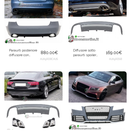
Paraurti posteriore
Diffusore sotto
880.00
€
169.00
€
diffusore con
paraurti spoiler
marmitte per Audi
AUA5RDBCAUS
Tuning posteriore S5
AUA5RDSB
A5 8T 2007-2015
Design per Audi A5
Sportback
2007-2011 Sportback