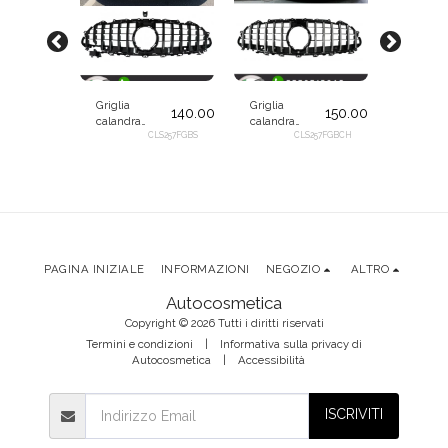
Griglia
Griglia
Diffusor
140.00
€
150.00
€
calandra
calandra
estratto
mascherina
CLS257FGBS
mascherina
CLS257FGBCH
sotto
520.00
€
panamericana
panamericana
paraurti
nera lucida
nera cromo
terminal
257RDBCH
per Mercedes
per Mercedes
cromo
CLS C257 dal
CLS C257 dal
per
2017
2017
Merced
CLS C25
dal 2017
PAGINA INIZIALE
INFORMAZIONI
NEGOZIO
ALTRO
Autocosmetica
Copyright © 2026 Tutti i diritti riservati
Termini e condizioni
|
Informativa sulla privacy di
Autocosmetica
|
Accessibilità
ISCRIVITI