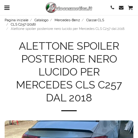
Pagina iniziale
Catalogo
Mercedes-Benz
Classe CLS
CLS C257 (2018)
Alettone spoiler posteriore nero lucido per Mercedes CLS C257 dal 2018
ALETTONE SPOILER
POSTERIORE NERO
LUCIDO PER
MERCEDES CLS C257
DAL 2018